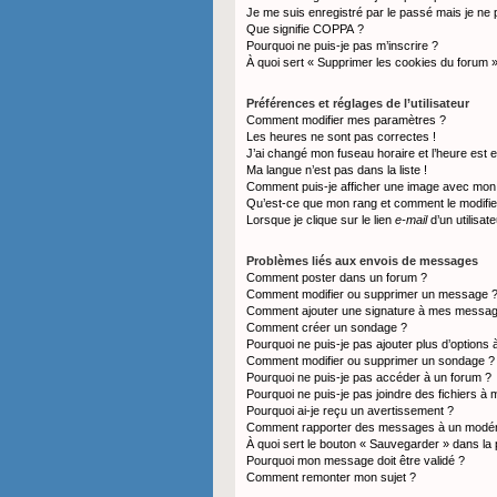
Je me suis enregistré par le passé mais je ne
Que signifie COPPA ?
Pourquoi ne puis-je pas m’inscrire ?
À quoi sert « Supprimer les cookies du forum 
Préférences et réglages de l’utilisateur
Comment modifier mes paramètres ?
Les heures ne sont pas correctes !
J’ai changé mon fuseau horaire et l’heure est e
Ma langue n’est pas dans la liste !
Comment puis-je afficher une image avec mon n
Qu’est-ce que mon rang et comment le modifie
Lorsque je clique sur le lien
e-mail
d’un utilisa
Problèmes liés aux envois de messages
Comment poster dans un forum ?
Comment modifier ou supprimer un message 
Comment ajouter une signature à mes messa
Comment créer un sondage ?
Pourquoi ne puis-je pas ajouter plus d’option
Comment modifier ou supprimer un sondage ?
Pourquoi ne puis-je pas accéder à un forum ?
Pourquoi ne puis-je pas joindre des fichiers 
Pourquoi ai-je reçu un avertissement ?
Comment rapporter des messages à un modér
À quoi sert le bouton « Sauvegarder » dans l
Pourquoi mon message doit être validé ?
Comment remonter mon sujet ?