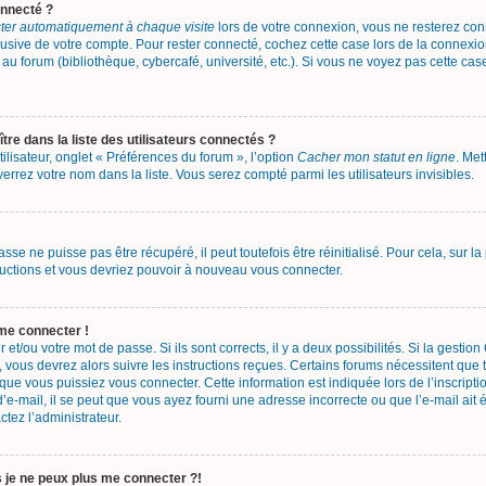
onnecté ?
er automatiquement à chaque visite
lors de votre connexion, vous ne resterez c
busive de votre compte. Pour rester connecté, cochez cette case lors de la connex
au forum (bibliothèque, cybercafé, université, etc.). Si vous ne voyez pas cette case
 dans la liste des utilisateurs connectés ?
lisateur, onglet « Préférences du forum », l’option
Cacher mon statut en ligne
. Met
errez votre nom dans la liste. Vous serez compté parmi les utilisateurs invisibles.
se ne puisse pas être récupéré, il peut toutefois être réinitialisé. Pour cela, sur 
tructions et vous devriez pouvoir à nouveau vous connecter.
 me connecter !
r et/ou votre mot de passe. Si ils sont corrects, il y a deux possibilités. Si la gesti
, vous devrez alors suivre les instructions reçues. Certains forums nécessitent que t
ue vous puissiez vous connecter. Cette information est indiquée lors de l’inscripti
’e-mail, il se peut que vous ayez fourni une adresse incorrecte ou que l’e-mail ait ét
ctez l’administrateur.
s je ne peux plus me connecter ?!