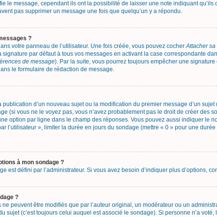
e le message, cependant ils ont la possibilité de laisser une note indiquant qu’ils
 peuvent pas supprimer un message une fois que quelqu’un y a répondu.
 messages ?
ans votre panneau de l’utilisateur. Une fois créée, vous pouvez cocher
Attacher sa
 signature par défaut à tous vos messages en activant la case correspondante dans 
éférences de message
). Par la suite, vous pourrez toujours empêcher une signatur
ans le formulaire de rédaction de message.
 la publication d’un nouveau sujet ou la modification du premier message d’un sujet 
ge (si vous ne le voyez pas, vous n’avez probablement pas le droit de créer des so
une option par ligne dans le champ des réponses. Vous pouvez aussi indiquer le n
ar l’utilisateur », limiter la durée en jours du sondage (mettre « 0 » pour une durée 
options à mon sondage ?
st défini par l’administrateur. Si vous avez besoin d’indiquer plus d’options, con
ndage ?
 peuvent être modifiés que par l’auteur original, un modérateur ou un administra
sujet (c’est toujours celui auquel est associé le sondage). Si personne n’a voté, 