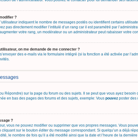
 décision de l’administrateur. Vous pouvez le contacter pour lui demander ses raisons
modifier ?
utilisateur indiquent le nombre de messages postés ou identifient certains utilisate
z pas directement modifier l’intitulé d’un rang car il est paramétré par l’administ
’augmenter votre rang, un modérateur ou un administrateur peut rabaisser votre c
utilisateur, on me demande de me connecter ?
 s’envoyer des e-mails via le formulaire intégré (si la fonction a été activée par l’
nvités.
messages
u Répondre) sur la page du forum ou des sujets. Il se peut que vous ayez besoin d
fichée en bas des pages des forums et des sujets, exemple: Vous
pouvez
poster des 
ssage ?
teur, vous ne pouvez modifier ou supprimer que vos propres messages. Vous pouv
n cliquant sur le bouton
éditer
du message correspondant. Si quelqu’un a déjà répon
ité, le nombre de fois qu’il a été modifié ainsi que la date et l’heure de la dernièr