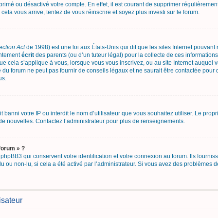
upprimé ou désactivé votre compte. En effet, il est courant de supprimer régulièrement
 cela vous arrive, tentez de vous réinscrire et soyez plus investi sur le forum.
ection Act
de 1998) est une loi aux États-Unis qui dit que les sites Internet pouvant
entement
écrit
des parents (ou d’un tuteur légal) pour la collecte de ces informations
ue cela s’applique à vous, lorsque vous vous inscrivez, ou au site Internet auquel
 du forum ne peut pas fournir de conseils légaux et ne saurait être contactée pour 
us.
ait banni votre IP ou interdit le nom d’utilisateur que vous souhaitez utiliser. Le pro
de nouvelles. Contactez l’administrateur pour plus de renseignements.
forum » ?
hpBB3 qui conservent votre identification et votre connexion au forum. Ils fourniss
lu ou non-lu, si cela a été activé par l’administrateur. Si vous avez des problème
isateur