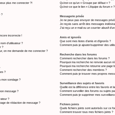
 peux plus me connecter ?!
Qu’est-ce qu’un « Groupe par défaut » ?
Qu’est-ce que le lien « L’équipe du forum » ?
» ?
Messagerie privée
Je ne peux pas envoyer de messages privé
Je reçois sans arrêt des messages indésirab
J’ai reçu un e-mail ou un courrier abusif d’un
ncore incorrecte !
Amis et ignorés
Que sont mes listes d’amis et d’ignorés ?
om d’utilisateur ?
Comment puis-je ajouter/supprimer des utilis
r ?
teur, on me demande de me connecter ?
Recherche dans les forums
Comment rechercher dans les forums ?
Pourquoi ma recherche ne renvoie aucun rés
Pourquoi ma recherche retourne une page b
?
Comment rechercher des membres ?
ges ?
Comment puis-je trouver mes propres messa
s à mon sondage ?
Surveillance des sujets et favoris
Quelle est la différence entre les favoris et l
Comment surveiller des forums ou sujets par
à mon message ?
Comment puis-je supprimer mes surveillance
ateur ?
a page de rédaction de message ?
Fichiers joints
Quels fichiers joints sont autorisés sur ce f
Comment trouver tous mes fichiers joints ?