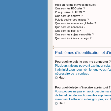
Mise en forme et types de sujet
Que sont les BBCodes ?
Puis-je utiliser le HTML ?
Que sont les smileys ?
Puis-je publier des images ?
Que sont les annonces globales ?
Que sont les annonces ?
Que sont les post-it ?
Que sont les sujets verrouillés ?
Que sont les icônes de sujet ?
Problèmes d’identification et d’i
Pourquoi ne puis-je pas me connecter ?
Plusieurs raisons peuvent expliquer cela. 
l’administrateur pour vérifier que vous n’a
nécessaire de la corriger.
Haut
Pourquoi dois-je m’inscrire après tout ?
Vous pouvez ne pas en avoir besoin mais l
de bénéficier de fonctionnalités suppléme
membres, l’adhésion à des groupes, etc. L’
Haut