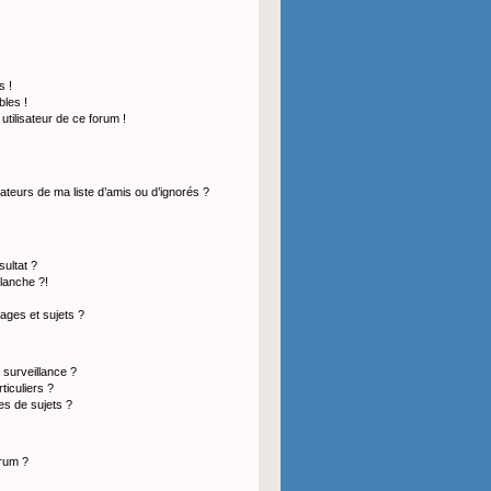
s !
les !
 utilisateur de ce forum !
ateurs de ma liste d’amis ou d’ignorés ?
ultat ?
lanche ?!
ges et sujets ?
a surveillance ?
ticuliers ?
s de sujets ?
orum ?