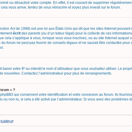
upprimé ou désactivé votre compte. En effet, il est courant de supprimer régulièrement
 cela vous arrive, tentez de vous réinscrire et soyez plus investi sur le forum.
ection Act
de 1998) est une loi aux États-Unis qui dit que les sites Internet pouvant
entement
écrit
des parents (ou d’un tuteur légal) pour la collecte de ces informations
ue cela s’applique à vous, lorsque vous vous inscrivez, ou au site Internet auquel
 du forum ne peut pas fournir de conseils légaux et ne saurait être contactée pour 
us.
ait banni votre IP ou interdit le nom d’utilisateur que vous souhaitez utiliser. Le pro
de nouvelles. Contactez l’administrateur pour plus de renseignements.
forum » ?
hpBB3 qui conservent votre identification et votre connexion au forum. Ils fourniss
lu ou non-lu, si cela a été activé par l’administrateur. Si vous avez des problème
isateur