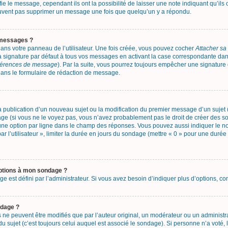
e le message, cependant ils ont la possibilité de laisser une note indiquant qu’ils
 peuvent pas supprimer un message une fois que quelqu’un y a répondu.
 messages ?
ans votre panneau de l’utilisateur. Une fois créée, vous pouvez cocher
Attacher sa
 signature par défaut à tous vos messages en activant la case correspondante dans 
éférences de message
). Par la suite, vous pourrez toujours empêcher une signatur
ans le formulaire de rédaction de message.
 la publication d’un nouveau sujet ou la modification du premier message d’un sujet 
ge (si vous ne le voyez pas, vous n’avez probablement pas le droit de créer des so
une option par ligne dans le champ des réponses. Vous pouvez aussi indiquer le n
ar l’utilisateur », limiter la durée en jours du sondage (mettre « 0 » pour une durée 
options à mon sondage ?
st défini par l’administrateur. Si vous avez besoin d’indiquer plus d’options, con
ndage ?
 peuvent être modifiés que par l’auteur original, un modérateur ou un administra
sujet (c’est toujours celui auquel est associé le sondage). Si personne n’a voté, 