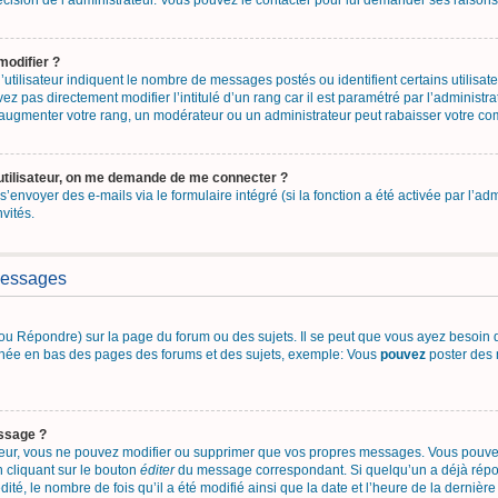
 décision de l’administrateur. Vous pouvez le contacter pour lui demander ses raisons
modifier ?
utilisateur indiquent le nombre de messages postés ou identifient certains utilisate
z pas directement modifier l’intitulé d’un rang car il est paramétré par l’administ
’augmenter votre rang, un modérateur ou un administrateur peut rabaisser votre c
utilisateur, on me demande de me connecter ?
 s’envoyer des e-mails via le formulaire intégré (si la fonction a été activée par l’
nvités.
messages
u Répondre) sur la page du forum ou des sujets. Il se peut que vous ayez besoin d
fichée en bas des pages des forums et des sujets, exemple: Vous
pouvez
poster des 
ssage ?
teur, vous ne pouvez modifier ou supprimer que vos propres messages. Vous pouv
n cliquant sur le bouton
éditer
du message correspondant. Si quelqu’un a déjà répon
ité, le nombre de fois qu’il a été modifié ainsi que la date et l’heure de la dernièr