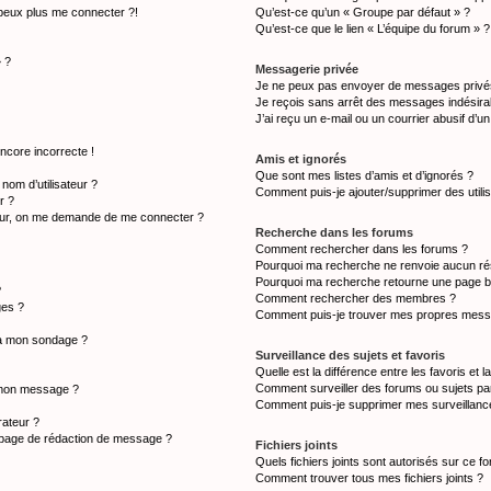
 peux plus me connecter ?!
Qu’est-ce qu’un « Groupe par défaut » ?
Qu’est-ce que le lien « L’équipe du forum » ?
» ?
Messagerie privée
Je ne peux pas envoyer de messages privé
Je reçois sans arrêt des messages indésirab
J’ai reçu un e-mail ou un courrier abusif d’un
ncore incorrecte !
Amis et ignorés
Que sont mes listes d’amis et d’ignorés ?
om d’utilisateur ?
Comment puis-je ajouter/supprimer des utilis
r ?
teur, on me demande de me connecter ?
Recherche dans les forums
Comment rechercher dans les forums ?
Pourquoi ma recherche ne renvoie aucun rés
Pourquoi ma recherche retourne une page b
?
Comment rechercher des membres ?
ges ?
Comment puis-je trouver mes propres messa
s à mon sondage ?
Surveillance des sujets et favoris
Quelle est la différence entre les favoris et l
Comment surveiller des forums ou sujets par
à mon message ?
Comment puis-je supprimer mes surveillance
ateur ?
a page de rédaction de message ?
Fichiers joints
Quels fichiers joints sont autorisés sur ce f
Comment trouver tous mes fichiers joints ?