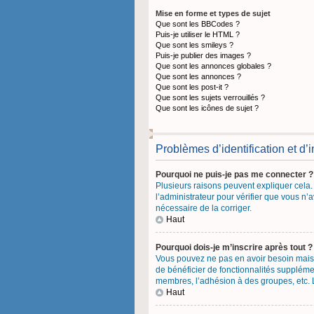
Mise en forme et types de sujet
Que sont les BBCodes ?
Puis-je utiliser le HTML ?
Que sont les smileys ?
Puis-je publier des images ?
Que sont les annonces globales ?
Que sont les annonces ?
Que sont les post-it ?
Que sont les sujets verrouillés ?
Que sont les icônes de sujet ?
Problèmes d’identification et d’i
Pourquoi ne puis-je pas me connecter ?
Plusieurs raisons peuvent expliquer cela. 
l’administrateur pour vérifier que vous n’a
nécessaire de la corriger.
Haut
Pourquoi dois-je m’inscrire après tout ?
Vous pouvez ne pas en avoir besoin mais l
de bénéficier de fonctionnalités suppléme
membres, l’adhésion à des groupes, etc. L’
Haut