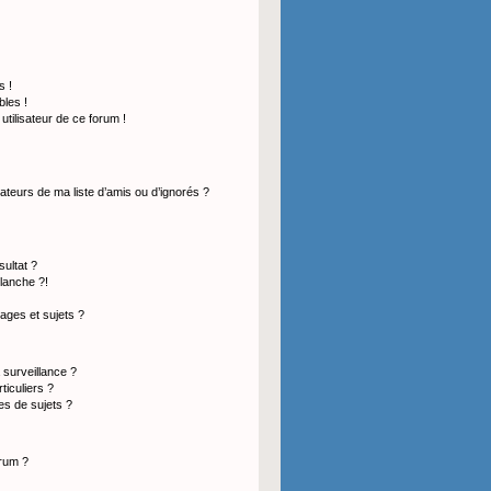
s !
les !
 utilisateur de ce forum !
ateurs de ma liste d’amis ou d’ignorés ?
ultat ?
lanche ?!
ges et sujets ?
a surveillance ?
ticuliers ?
s de sujets ?
orum ?