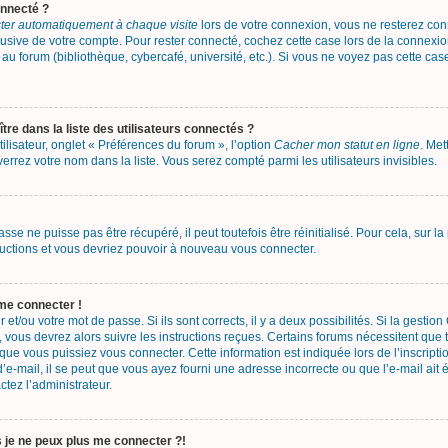
onnecté ?
er automatiquement à chaque visite
lors de votre connexion, vous ne resterez c
busive de votre compte. Pour rester connecté, cochez cette case lors de la connex
au forum (bibliothèque, cybercafé, université, etc.). Si vous ne voyez pas cette case
 dans la liste des utilisateurs connectés ?
lisateur, onglet « Préférences du forum », l’option
Cacher mon statut en ligne
. Met
errez votre nom dans la liste. Vous serez compté parmi les utilisateurs invisibles.
se ne puisse pas être récupéré, il peut toutefois être réinitialisé. Pour cela, sur 
tructions et vous devriez pouvoir à nouveau vous connecter.
 me connecter !
r et/ou votre mot de passe. Si ils sont corrects, il y a deux possibilités. Si la gesti
, vous devrez alors suivre les instructions reçues. Certains forums nécessitent que t
ue vous puissiez vous connecter. Cette information est indiquée lors de l’inscripti
’e-mail, il se peut que vous ayez fourni une adresse incorrecte ou que l’e-mail ait ét
ctez l’administrateur.
s je ne peux plus me connecter ?!