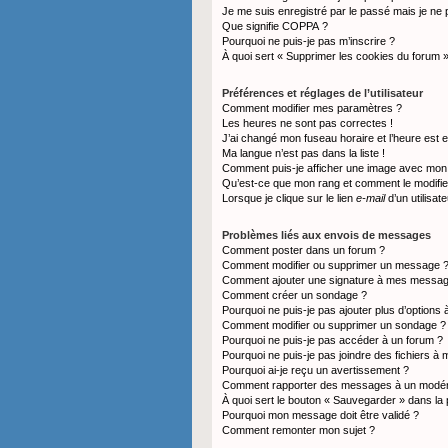
Je me suis enregistré par le passé mais je ne
Que signifie COPPA ?
Pourquoi ne puis-je pas m’inscrire ?
À quoi sert « Supprimer les cookies du forum 
Préférences et réglages de l’utilisateur
Comment modifier mes paramètres ?
Les heures ne sont pas correctes !
J’ai changé mon fuseau horaire et l’heure est e
Ma langue n’est pas dans la liste !
Comment puis-je afficher une image avec mon n
Qu’est-ce que mon rang et comment le modifie
Lorsque je clique sur le lien
e-mail
d’un utilisa
Problèmes liés aux envois de messages
Comment poster dans un forum ?
Comment modifier ou supprimer un message 
Comment ajouter une signature à mes messa
Comment créer un sondage ?
Pourquoi ne puis-je pas ajouter plus d’option
Comment modifier ou supprimer un sondage ?
Pourquoi ne puis-je pas accéder à un forum ?
Pourquoi ne puis-je pas joindre des fichiers 
Pourquoi ai-je reçu un avertissement ?
Comment rapporter des messages à un modér
À quoi sert le bouton « Sauvegarder » dans l
Pourquoi mon message doit être validé ?
Comment remonter mon sujet ?