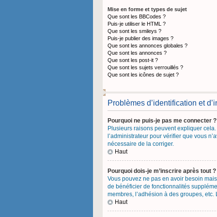
Mise en forme et types de sujet
Que sont les BBCodes ?
Puis-je utiliser le HTML ?
Que sont les smileys ?
Puis-je publier des images ?
Que sont les annonces globales ?
Que sont les annonces ?
Que sont les post-it ?
Que sont les sujets verrouillés ?
Que sont les icônes de sujet ?
Problèmes d’identification et d’i
Pourquoi ne puis-je pas me connecter ?
Plusieurs raisons peuvent expliquer cela. 
l’administrateur pour vérifier que vous n’a
nécessaire de la corriger.
Haut
Pourquoi dois-je m’inscrire après tout ?
Vous pouvez ne pas en avoir besoin mais l
de bénéficier de fonctionnalités suppléme
membres, l’adhésion à des groupes, etc. L’
Haut