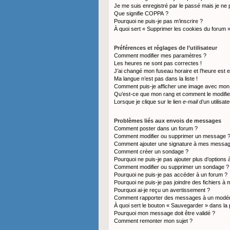
Je me suis enregistré par le passé mais je ne
Que signifie COPPA ?
Pourquoi ne puis-je pas m’inscrire ?
À quoi sert « Supprimer les cookies du forum 
Préférences et réglages de l’utilisateur
Comment modifier mes paramètres ?
Les heures ne sont pas correctes !
J’ai changé mon fuseau horaire et l’heure est e
Ma langue n’est pas dans la liste !
Comment puis-je afficher une image avec mon n
Qu’est-ce que mon rang et comment le modifie
Lorsque je clique sur le lien
e-mail
d’un utilisa
Problèmes liés aux envois de messages
Comment poster dans un forum ?
Comment modifier ou supprimer un message 
Comment ajouter une signature à mes messa
Comment créer un sondage ?
Pourquoi ne puis-je pas ajouter plus d’option
Comment modifier ou supprimer un sondage ?
Pourquoi ne puis-je pas accéder à un forum ?
Pourquoi ne puis-je pas joindre des fichiers 
Pourquoi ai-je reçu un avertissement ?
Comment rapporter des messages à un modér
À quoi sert le bouton « Sauvegarder » dans l
Pourquoi mon message doit être validé ?
Comment remonter mon sujet ?