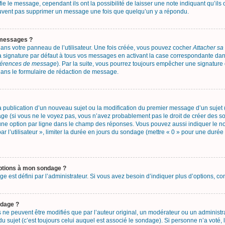
e le message, cependant ils ont la possibilité de laisser une note indiquant qu’ils
 peuvent pas supprimer un message une fois que quelqu’un y a répondu.
 messages ?
ans votre panneau de l’utilisateur. Une fois créée, vous pouvez cocher
Attacher sa
 signature par défaut à tous vos messages en activant la case correspondante dans 
éférences de message
). Par la suite, vous pourrez toujours empêcher une signatur
ans le formulaire de rédaction de message.
 la publication d’un nouveau sujet ou la modification du premier message d’un sujet 
ge (si vous ne le voyez pas, vous n’avez probablement pas le droit de créer des so
une option par ligne dans le champ des réponses. Vous pouvez aussi indiquer le n
ar l’utilisateur », limiter la durée en jours du sondage (mettre « 0 » pour une durée 
options à mon sondage ?
st défini par l’administrateur. Si vous avez besoin d’indiquer plus d’options, con
ndage ?
 peuvent être modifiés que par l’auteur original, un modérateur ou un administra
sujet (c’est toujours celui auquel est associé le sondage). Si personne n’a voté, 