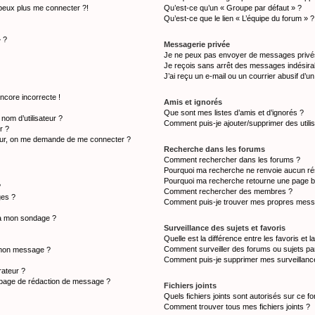
 peux plus me connecter ?!
Qu’est-ce qu’un « Groupe par défaut » ?
Qu’est-ce que le lien « L’équipe du forum » ?
» ?
Messagerie privée
Je ne peux pas envoyer de messages privé
Je reçois sans arrêt des messages indésirab
J’ai reçu un e-mail ou un courrier abusif d’un
ncore incorrecte !
Amis et ignorés
Que sont mes listes d’amis et d’ignorés ?
om d’utilisateur ?
Comment puis-je ajouter/supprimer des utilis
r ?
teur, on me demande de me connecter ?
Recherche dans les forums
Comment rechercher dans les forums ?
Pourquoi ma recherche ne renvoie aucun rés
Pourquoi ma recherche retourne une page b
?
Comment rechercher des membres ?
ges ?
Comment puis-je trouver mes propres messa
s à mon sondage ?
Surveillance des sujets et favoris
Quelle est la différence entre les favoris et l
Comment surveiller des forums ou sujets par
à mon message ?
Comment puis-je supprimer mes surveillance
ateur ?
a page de rédaction de message ?
Fichiers joints
Quels fichiers joints sont autorisés sur ce f
Comment trouver tous mes fichiers joints ?