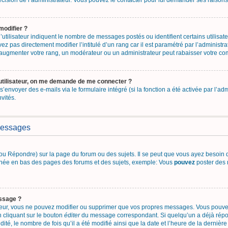
 décision de l’administrateur. Vous pouvez le contacter pour lui demander ses raisons
modifier ?
utilisateur indiquent le nombre de messages postés ou identifient certains utilisate
z pas directement modifier l’intitulé d’un rang car il est paramétré par l’administ
’augmenter votre rang, un modérateur ou un administrateur peut rabaisser votre c
utilisateur, on me demande de me connecter ?
 s’envoyer des e-mails via le formulaire intégré (si la fonction a été activée par l’
nvités.
messages
u Répondre) sur la page du forum ou des sujets. Il se peut que vous ayez besoin d
fichée en bas des pages des forums et des sujets, exemple: Vous
pouvez
poster des 
ssage ?
teur, vous ne pouvez modifier ou supprimer que vos propres messages. Vous pouv
n cliquant sur le bouton
éditer
du message correspondant. Si quelqu’un a déjà répon
ité, le nombre de fois qu’il a été modifié ainsi que la date et l’heure de la dernièr