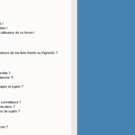
s !
les !
 utilisateur de ce forum !
ateurs de ma liste d’amis ou d’ignorés ?
ultat ?
lanche ?!
ges et sujets ?
a surveillance ?
ticuliers ?
s de sujets ?
orum ?