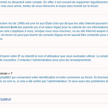
upprimé ou désactivé votre compte. En effet, il est courant de supprimer régulièrement
 cela vous arrive, tentez de vous réinscrire et soyez plus investi sur le forum.
ection Act
de 1998) est une loi aux États-Unis qui dit que les sites Internet pouvant
entement
écrit
des parents (ou d’un tuteur légal) pour la collecte de ces informations
ue cela s’applique à vous, lorsque vous vous inscrivez, ou au site Internet auquel
 du forum ne peut pas fournir de conseils légaux et ne saurait être contactée pour 
us.
ait banni votre IP ou interdit le nom d’utilisateur que vous souhaitez utiliser. Le pro
de nouvelles. Contactez l’administrateur pour plus de renseignements.
forum » ?
hpBB3 qui conservent votre identification et votre connexion au forum. Ils fourniss
lu ou non-lu, si cela a été activé par l’administrateur. Si vous avez des problème
isateur