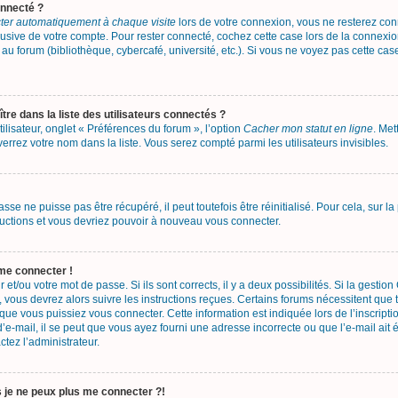
onnecté ?
er automatiquement à chaque visite
lors de votre connexion, vous ne resterez c
busive de votre compte. Pour rester connecté, cochez cette case lors de la connex
au forum (bibliothèque, cybercafé, université, etc.). Si vous ne voyez pas cette case
 dans la liste des utilisateurs connectés ?
lisateur, onglet « Préférences du forum », l’option
Cacher mon statut en ligne
. Met
errez votre nom dans la liste. Vous serez compté parmi les utilisateurs invisibles.
se ne puisse pas être récupéré, il peut toutefois être réinitialisé. Pour cela, sur 
tructions et vous devriez pouvoir à nouveau vous connecter.
 me connecter !
r et/ou votre mot de passe. Si ils sont corrects, il y a deux possibilités. Si la gesti
, vous devrez alors suivre les instructions reçues. Certains forums nécessitent que t
ue vous puissiez vous connecter. Cette information est indiquée lors de l’inscripti
’e-mail, il se peut que vous ayez fourni une adresse incorrecte ou que l’e-mail ait ét
ctez l’administrateur.
s je ne peux plus me connecter ?!