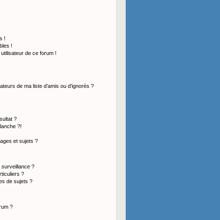
s !
les !
 utilisateur de ce forum !
ateurs de ma liste d’amis ou d’ignorés ?
ultat ?
lanche ?!
ges et sujets ?
a surveillance ?
ticuliers ?
s de sujets ?
orum ?