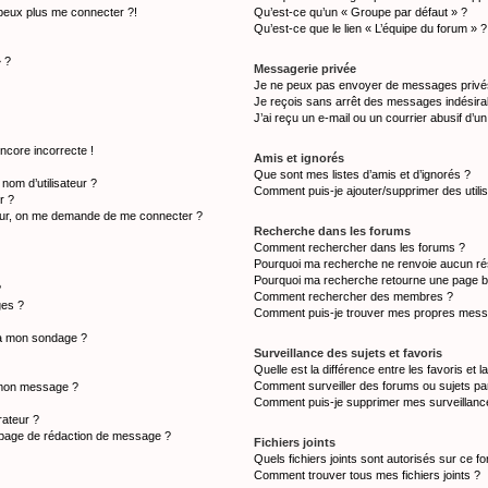
 peux plus me connecter ?!
Qu’est-ce qu’un « Groupe par défaut » ?
Qu’est-ce que le lien « L’équipe du forum » ?
» ?
Messagerie privée
Je ne peux pas envoyer de messages privé
Je reçois sans arrêt des messages indésirab
J’ai reçu un e-mail ou un courrier abusif d’un
ncore incorrecte !
Amis et ignorés
Que sont mes listes d’amis et d’ignorés ?
om d’utilisateur ?
Comment puis-je ajouter/supprimer des utilis
r ?
teur, on me demande de me connecter ?
Recherche dans les forums
Comment rechercher dans les forums ?
Pourquoi ma recherche ne renvoie aucun rés
Pourquoi ma recherche retourne une page b
?
Comment rechercher des membres ?
ges ?
Comment puis-je trouver mes propres messa
s à mon sondage ?
Surveillance des sujets et favoris
Quelle est la différence entre les favoris et l
Comment surveiller des forums ou sujets par
à mon message ?
Comment puis-je supprimer mes surveillance
ateur ?
a page de rédaction de message ?
Fichiers joints
Quels fichiers joints sont autorisés sur ce f
Comment trouver tous mes fichiers joints ?