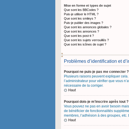
Mise en forme et types de sujet
Que sont les BBCodes ?
Puis-je utiliser le HTML ?
Que sont les smileys ?
Puis-je publier des images ?
Que sont les annonces globales ?
Que sont les annonces ?
Que sont les post-it ?
Que sont les sujets verrouillés ?
Que sont les icônes de sujet ?
Problèmes d’identification et d’i
Pourquoi ne puis-je pas me connecter ?
Plusieurs raisons peuvent expliquer cela. 
l’administrateur pour vérifier que vous n’a
nécessaire de la corriger.
Haut
Pourquoi dois-je m’inscrire après tout ?
Vous pouvez ne pas en avoir besoin mais l
de bénéficier de fonctionnalités suppléme
membres, l’adhésion à des groupes, etc. L’
Haut