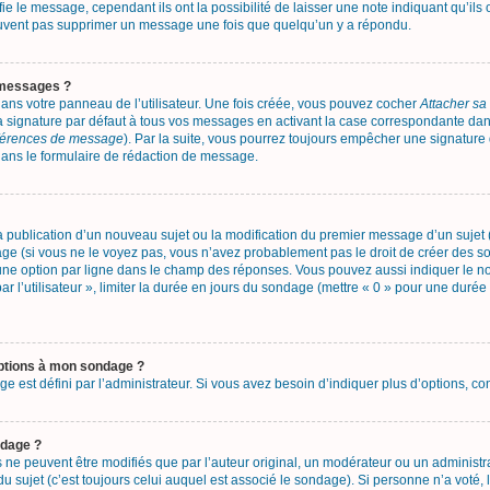
e le message, cependant ils ont la possibilité de laisser une note indiquant qu’ils
 peuvent pas supprimer un message une fois que quelqu’un y a répondu.
 messages ?
ans votre panneau de l’utilisateur. Une fois créée, vous pouvez cocher
Attacher sa
 signature par défaut à tous vos messages en activant la case correspondante dans 
éférences de message
). Par la suite, vous pourrez toujours empêcher une signatur
ans le formulaire de rédaction de message.
 la publication d’un nouveau sujet ou la modification du premier message d’un sujet 
ge (si vous ne le voyez pas, vous n’avez probablement pas le droit de créer des so
une option par ligne dans le champ des réponses. Vous pouvez aussi indiquer le n
ar l’utilisateur », limiter la durée en jours du sondage (mettre « 0 » pour une durée 
options à mon sondage ?
st défini par l’administrateur. Si vous avez besoin d’indiquer plus d’options, con
ndage ?
 peuvent être modifiés que par l’auteur original, un modérateur ou un administra
sujet (c’est toujours celui auquel est associé le sondage). Si personne n’a voté, 