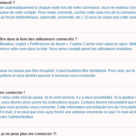
onnecté ?
er automatiquement à chaque visite
lors de votre connexion, vous ne resterez c
busive de votre compte. Pour rester connecté, cochez cette case lors de la connex
au forum (bibliothèque, cybercafé, université, etc.). Si vous ne voyez pas cette case
 dans la liste des utilisateurs connectés ?
lisateur, onglet « Préférences du forum », l’option
Cacher mon statut en ligne
. Met
errez votre nom dans la liste. Vous serez compté parmi les utilisateurs invisibles.
se ne puisse pas être récupéré, il peut toutefois être réinitialisé. Pour cela, sur 
tructions et vous devriez pouvoir à nouveau vous connecter.
 me connecter !
r et/ou votre mot de passe. Si ils sont corrects, il y a deux possibilités. Si la gesti
, vous devrez alors suivre les instructions reçues. Certains forums nécessitent que t
ue vous puissiez vous connecter. Cette information est indiquée lors de l’inscripti
’e-mail, il se peut que vous ayez fourni une adresse incorrecte ou que l’e-mail ait ét
ctez l’administrateur.
s je ne peux plus me connecter ?!