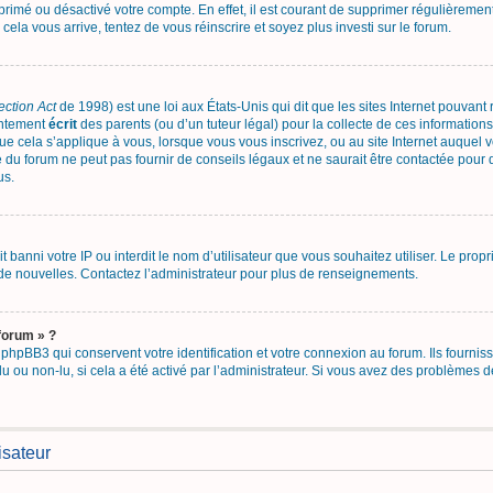
upprimé ou désactivé votre compte. En effet, il est courant de supprimer régulièrement
 cela vous arrive, tentez de vous réinscrire et soyez plus investi sur le forum.
ection Act
de 1998) est une loi aux États-Unis qui dit que les sites Internet pouvant
entement
écrit
des parents (ou d’un tuteur légal) pour la collecte de ces informations
ue cela s’applique à vous, lorsque vous vous inscrivez, ou au site Internet auquel
 du forum ne peut pas fournir de conseils légaux et ne saurait être contactée pour 
us.
ait banni votre IP ou interdit le nom d’utilisateur que vous souhaitez utiliser. Le pro
de nouvelles. Contactez l’administrateur pour plus de renseignements.
forum » ?
hpBB3 qui conservent votre identification et votre connexion au forum. Ils fourniss
lu ou non-lu, si cela a été activé par l’administrateur. Si vous avez des problème
isateur