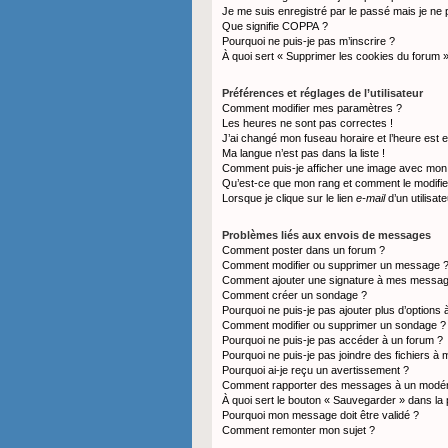
Je me suis enregistré par le passé mais je ne
Que signifie COPPA ?
Pourquoi ne puis-je pas m’inscrire ?
À quoi sert « Supprimer les cookies du forum 
Préférences et réglages de l’utilisateur
Comment modifier mes paramètres ?
Les heures ne sont pas correctes !
J’ai changé mon fuseau horaire et l’heure est e
Ma langue n’est pas dans la liste !
Comment puis-je afficher une image avec mon n
Qu’est-ce que mon rang et comment le modifie
Lorsque je clique sur le lien
e-mail
d’un utilisa
Problèmes liés aux envois de messages
Comment poster dans un forum ?
Comment modifier ou supprimer un message 
Comment ajouter une signature à mes messa
Comment créer un sondage ?
Pourquoi ne puis-je pas ajouter plus d’option
Comment modifier ou supprimer un sondage ?
Pourquoi ne puis-je pas accéder à un forum ?
Pourquoi ne puis-je pas joindre des fichiers 
Pourquoi ai-je reçu un avertissement ?
Comment rapporter des messages à un modér
À quoi sert le bouton « Sauvegarder » dans l
Pourquoi mon message doit être validé ?
Comment remonter mon sujet ?