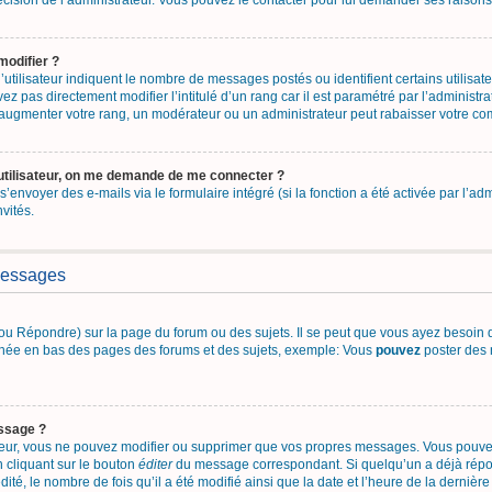
 décision de l’administrateur. Vous pouvez le contacter pour lui demander ses raisons
modifier ?
utilisateur indiquent le nombre de messages postés ou identifient certains utilisate
z pas directement modifier l’intitulé d’un rang car il est paramétré par l’administ
’augmenter votre rang, un modérateur ou un administrateur peut rabaisser votre c
utilisateur, on me demande de me connecter ?
 s’envoyer des e-mails via le formulaire intégré (si la fonction a été activée par l’
nvités.
messages
u Répondre) sur la page du forum ou des sujets. Il se peut que vous ayez besoin d
fichée en bas des pages des forums et des sujets, exemple: Vous
pouvez
poster des 
ssage ?
teur, vous ne pouvez modifier ou supprimer que vos propres messages. Vous pouv
n cliquant sur le bouton
éditer
du message correspondant. Si quelqu’un a déjà répon
ité, le nombre de fois qu’il a été modifié ainsi que la date et l’heure de la dernièr