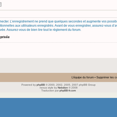
necter. L’enregistrement ne prend que quelques secondes et augmente vos possibil
onnelles aux utilisateurs enregistrés. Avant de vous enregistrer, assurez-vous d’a
privée. Assurez-vous de bien lire tout le règlement du forum.
 privée
L’équipe du forum
•
Supprimer les c
Powered by
phpBB
© 2000, 2002, 2005, 2007 phpBB Group
nexus style by
Nebdion
© 2008
Traduction par
phpBB-fr.com