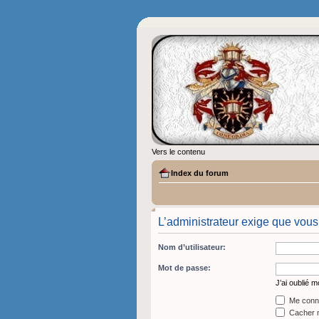
Vers le contenu
Index du forum
L’administrateur exige que vous
Nom d’utilisateur:
Mot de passe:
J’ai oublié 
Me conne
Cacher m