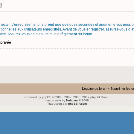
necter. L’enregistrement ne prend que quelques secondes et augmente vos possibil
onnelles aux utilisateurs enregistrés. Avant de vous enregistrer, assurez-vous d’a
privée. Assurez-vous de bien lire tout le règlement du forum.
 privée
L’équipe du forum
•
Supprimer les c
Powered by
phpBB
© 2000, 2002, 2005, 2007 phpBB Group
nexus style by
Nebdion
© 2008
Traduction par
phpBB-fr.com