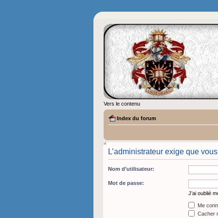
Vers le contenu
Index du forum
L’administrateur exige que vous
Nom d’utilisateur:
Mot de passe:
J’ai oublié 
Me conne
Cacher m