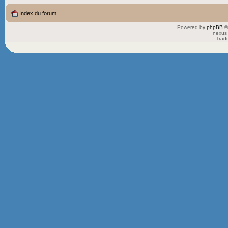
Index du forum
Powered by
phpBB
©
nexus 
Trad