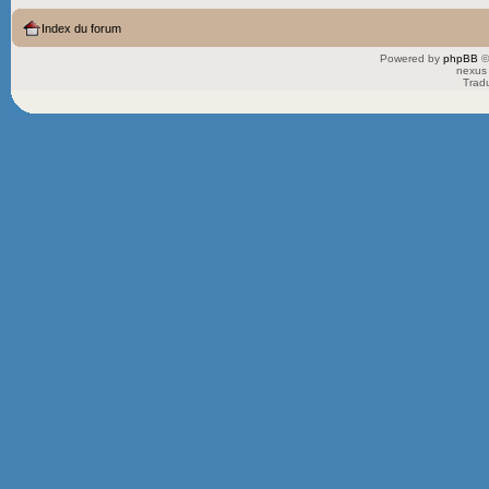
Index du forum
Powered by
phpBB
©
nexus 
Trad