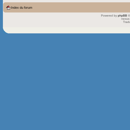
Index du forum
Powered by
phpBB
©
nexus 
Trad