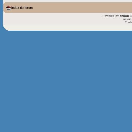
Index du forum
Powered by
phpBB
©
nexus 
Trad