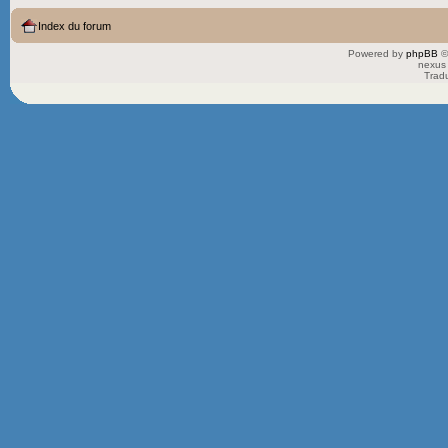
Index du forum
Powered by
phpBB
©
nexus 
Trad