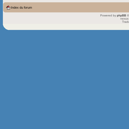
Index du forum
Powered by
phpBB
©
nexus 
Trad