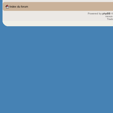
Index du forum
Powered by
phpBB
©
nexus 
Trad