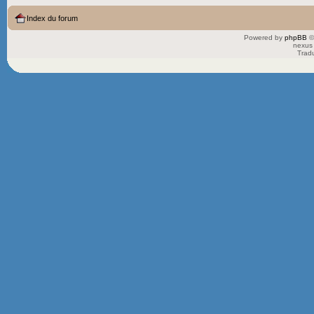
Index du forum
Powered by
phpBB
©
nexus 
Trad