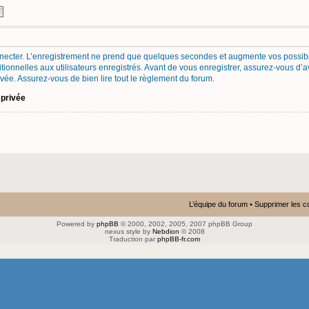
necter. L’enregistrement ne prend que quelques secondes et augmente vos possibil
onnelles aux utilisateurs enregistrés. Avant de vous enregistrer, assurez-vous d’a
privée. Assurez-vous de bien lire tout le règlement du forum.
 privée
L’équipe du forum
•
Supprimer les c
Powered by
phpBB
© 2000, 2002, 2005, 2007 phpBB Group
nexus style by
Nebdion
© 2008
Traduction par
phpBB-fr.com