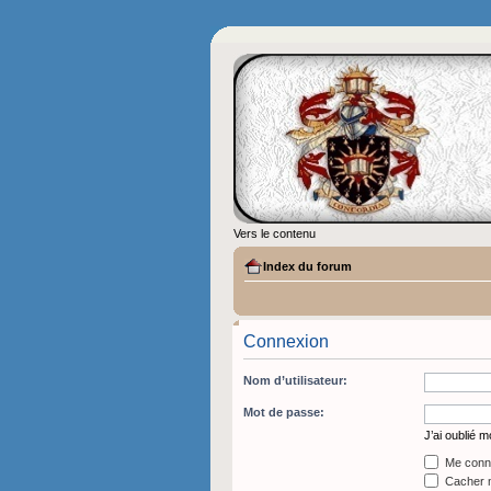
Vers le contenu
Index du forum
Connexion
Nom d’utilisateur:
Mot de passe:
J’ai oublié 
Me conne
Cacher m