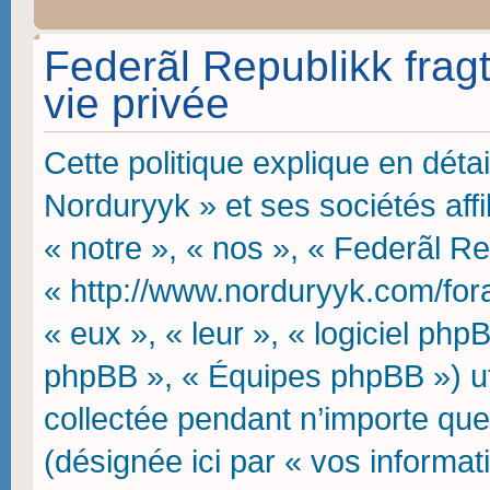
Federãl Republikk fragt
vie privée
Cette politique explique en dét
Norduryyk » et ses sociétés affi
« notre », « nos », « Federãl Re
« http://www.norduryyk.com/fora 
« eux », « leur », « logiciel p
phpBB », « Équipes phpBB ») uti
collectée pendant n’importe quell
(désignée ici par « vos informat