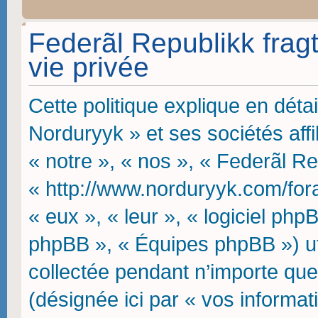
Federãl Republikk fragt
vie privée
Cette politique explique en dét
Norduryyk » et ses sociétés affi
« notre », « nos », « Federãl Re
« http://www.norduryyk.com/fora 
« eux », « leur », « logiciel p
phpBB », « Équipes phpBB ») uti
collectée pendant n’importe quell
(désignée ici par « vos informat