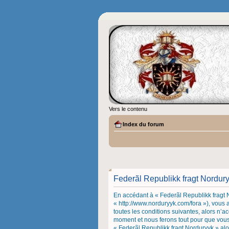
Vers le contenu
Index du forum
Federãl Republikk fragt Norduryy
En accédant à « Federãl Republikk fragt N
« http://www.norduryyk.com/fora »), vous
toutes les conditions suivantes, alors n’a
moment et nous ferons tout pour que vous e
« Federãl Republikk fragt Norduryyk » al