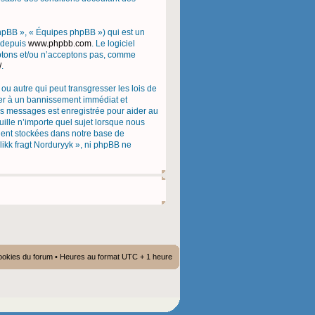
phpBB », « Équipes phpBB ») qui est un
é depuis
www.phpbb.com
. Le logiciel
eptons et/ou n’acceptons pas, comme
/
.
ou autre qui peut transgresser les lois de
ener à un bannissement immédiat et
les messages est enregistrée pour aider au
ille n’importe quel sujet lorsque nous
oient stockées dans notre base de
likk fragt Norduryyk », ni phpBB ne
ookies du forum
• Heures au format UTC + 1 heure