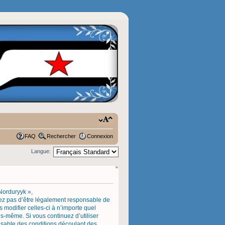
FAQ
Rechercher
Connexion
Langue:
 Norduryyk »,
tez pas d’être légalement responsable de
 modifier celles-ci à n’importe quel
us-même. Si vous continuez d’utiliser
nsable des conditions découlant des