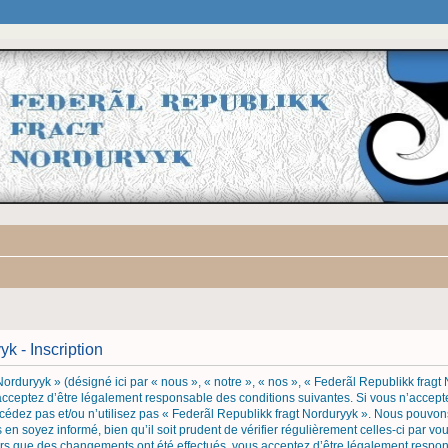
k - Inscription
orduryyk » (désigné ici par « nous », « notre », « nos », « Federãl Republikk fragt
 acceptez d’être légalement responsable des conditions suivantes. Si vous n’accep
ccédez pas et/ou n’utilisez pas « Federãl Republikk fragt Norduryyk ». Nous pouvons
n soyez informé, bien qu’il soit prudent de vérifier régulièrement celles-ci par vo
ors que des changements ont été effectués, vous acceptez d’être légalement respo