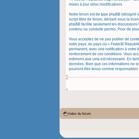
mises à jour et/ou modifications.
Notre forum est de type phpBB (désigné ic
script libre de forum, déclaré sous la lice
phpBB facilite seulement les discussion
contenu ou conduite permis. Pour de plus
Vous acceptez de ne pas publier de conten
votre pays, du pays où « Federãl Republik
permanent, avec une notification à votre 
renforcement de ces conditions. Vous acce
estimons que cela est nécessaire. En tant
données. Bien que ces informations ne soi
pourront être tenus comme responsables e
Index du forum