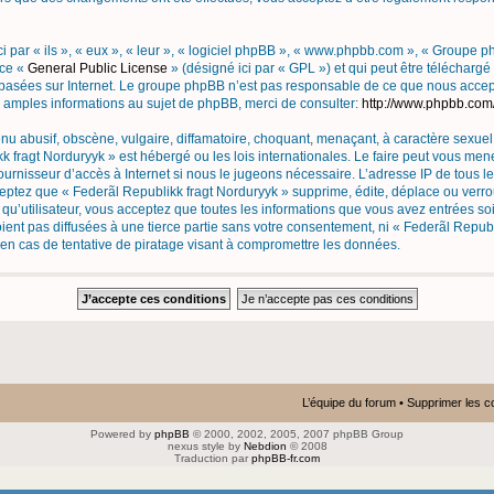
i par « ils », « eux », « leur », « logiciel phpBB », « www.phpbb.com », « Groupe 
nce «
General Public License
» (désigné ici par « GPL ») et qui peut être télécharg
s basées sur Internet. Le groupe phpBB n’est pas responsable de ce que nous acc
 amples informations au sujet de phpBB, merci de consulter:
http://www.phpbb.com
u abusif, obscène, vulgaire, diffamatoire, choquant, menaçant, à caractère sexuel 
k fragt Norduryyk » est hébergé ou les lois internationales. Le faire peut vous m
fournisseur d’accès à Internet si nous le jugeons nécessaire. L’adresse IP de tous 
ptez que « Federãl Republikk fragt Norduryyk » supprime, édite, déplace ou verrou
 qu’utilisateur, vous acceptez que toutes les informations que vous avez entrées s
ent pas diffusées à une tierce partie sans votre consentement, ni « Federãl Repub
n cas de tentative de piratage visant à compromettre les données.
L’équipe du forum
•
Supprimer les c
Powered by
phpBB
© 2000, 2002, 2005, 2007 phpBB Group
nexus style by
Nebdion
© 2008
Traduction par
phpBB-fr.com