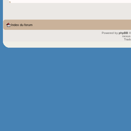
Index du forum
Powered by
phpBB
©
nexus 
Trad