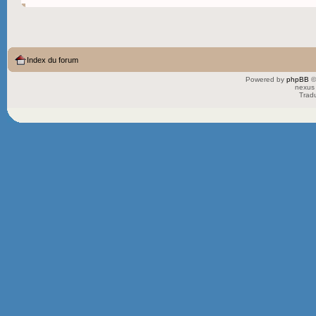
Index du forum
Powered by
phpBB
©
nexus 
Trad