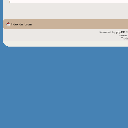
Index du forum
Powered by
phpBB
©
nexus 
Trad