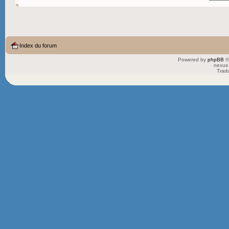
Index du forum
Powered by
phpBB
©
nexus 
Trad