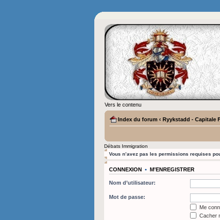
Vers le contenu
Index du forum
‹
Ryykstadd - Capitale 
Débats Immigration
Vous n’avez pas les permissions requises pour
CONNEXION
•
M’ENREGISTRER
Nom d’utilisateur:
Mot de passe:
Me conne
Cacher m