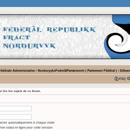
Fédérale Administrative
‹
NorduryyksFederãlParlæmentt ( Parlement Fédéral )
‹
Débats
FAQ
 lire les sujets de ce forum.
cter automatiquement à chaque visite
on statut en ligne pour cette session