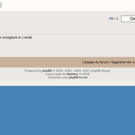
Aller à:
 enregistré et 1 invité
L’équipe du forum
•
Supprimer les c
Powered by
phpBB
© 2000, 2002, 2005, 2007 phpBB Group
nexus style by
Nebdion
© 2008
Traduction par
phpBB-fr.com