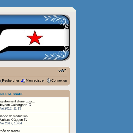
Rechercher
M’enregistrer
Connexion
NIER MESSAGE
egistrement d'une Equi…
Heyden Calbergsen
ai 2012, 11:13
ande de traduction
Mathias Kråggen
Mar 2017, 10:04
née de travail