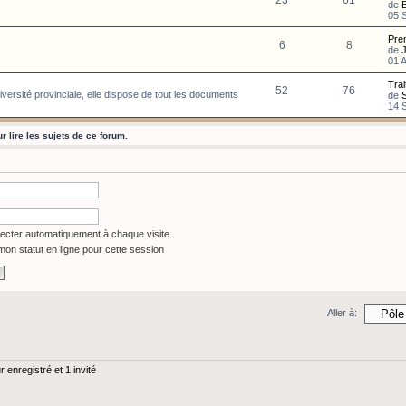
23
61
de
E
05 
Pre
6
8
de
01 
Tra
52
76
niversité provinciale, elle dispose de tout les documents
de
14 
 lire les sujets de ce forum.
cter automatiquement à chaque visite
on statut en ligne pour cette session
Aller à:
 enregistré et 1 invité