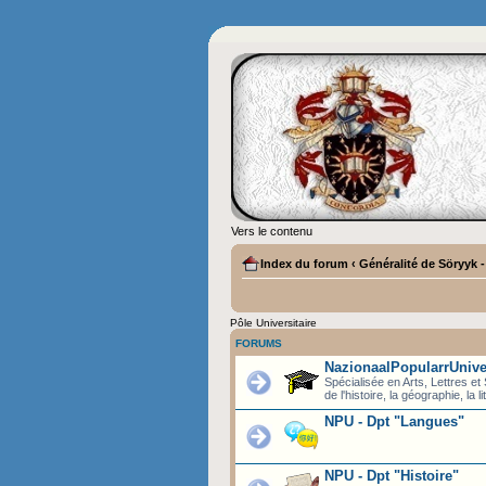
Vers le contenu
Index du forum
‹
Généralité de Söryyk 
Pôle Universitaire
FORUMS
NazionaalPopularrUnive
Spécialisée en Arts, Lettres et
de l'histoire, la géographie, la l
NPU - Dpt "Langues"
NPU - Dpt "Histoire"