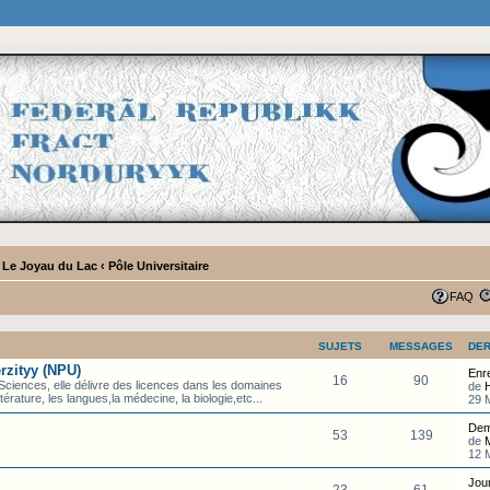
- Le Joyau du Lac
‹
Pôle Universitaire
FAQ
SUJETS
MESSAGES
DER
rzityy (NPU)
Enr
16
90
 Sciences, elle délivre des licences dans les domaines
de
ittérature, les langues,la médecine, la biologie,etc...
29 M
Dem
53
139
de
12 
Jour