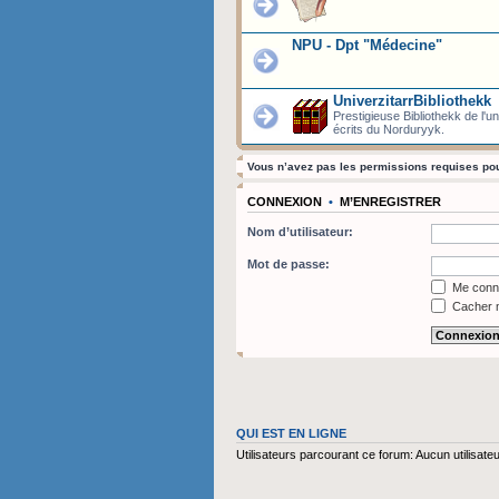
NPU - Dpt "Médecine"
UniverzitarrBibliothekk
Prestigieuse Bibliothekk de l'u
écrits du Norduryyk.
Vous n’avez pas les permissions requises pour
CONNEXION
•
M’ENREGISTRER
Nom d’utilisateur:
Mot de passe:
Me conne
Cacher m
QUI EST EN LIGNE
Utilisateurs parcourant ce forum: Aucun utilisateur