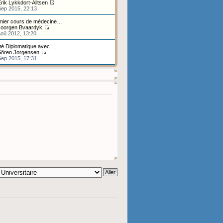
rik Lykkdort-Alltsen
Sep 2015, 22:13
mier cours de médecine…
Joorgen Bvaardyk
Aoû 2012, 13:20
ité Diplomatique avec …
Sören Jorgensen
Sep 2015, 17:31