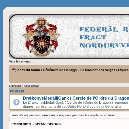
Vers le contenu
Index du forum
‹
Généralité de Fiälldyyk - Le Diamant des Neiges
‹
Expres
Expression Associative
FORUMS
DrǽkonysMedålijGank ( Cercle de l'Ordre du Dragon
Le DrǽkonysMedålijGank ( Cercle de l'Ordre du Dragon ) regroupe l
dignes représantants de cet Ordre Honorifique de la Généralité.
Vous n’avez pas les permissions requises pour lire les sujets de ce forum.
CONNEXION
•
M’ENREGISTRER