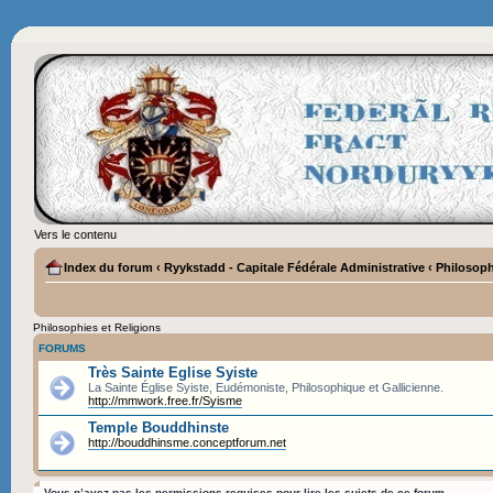
Vers le contenu
Index du forum
‹
Ryykstadd - Capitale Fédérale Administrative
‹
Philosoph
Philosophies et Religions
FORUMS
Très Sainte Eglise Syiste
La Sainte Église Syiste, Eudémoniste, Philosophique et Gallicienne.
http://mmwork.free.fr/Syisme
Temple Bouddhinste
http://bouddhinsme.conceptforum.net
Vous n’avez pas les permissions requises pour lire les sujets de ce forum.