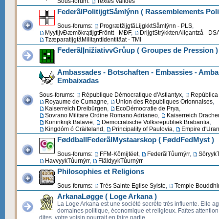
Sous-forum:
Textes Validés
FederãlPolitijgtSåmlýnn ( Rassemblements Poli
Sous-forums:
ProgrætžijgtãLijgkktSåmlýnn - PLS
,
MyytijvĐæmõkrątijgtFrôntt - MĐF
,
DrijgtStrýkktenAllęantzå - DS
TzæparatijgtãMilitąnttIdentitäat - TMI
FederãlĮnižiativvGrůup ( Groupes de Pression )
Ambassades - Botschaften - Embassies - Ambas
Embaixadas
Sous-forums:
République Démocratique d'Astlantyx
,
República 
Royaume de Cumagne
,
Union des Républiques Orionnaises
,
Kaiserreich Dreibürgen
,
EcoDémocratie de Prya
,
Sovrano Militare Ordine Romano Adrianeo
,
Kaiserreich Drache
Koninkrijk Batavië
,
Democratische Volksrepubliek Brabantia
,
Kingdóm ó Cräiteland
,
Principality of Paulovia
,
Empire d'Uran
FøddballFederãlMystaarskop ( FøddFedMyst )
Sous-forums:
FFM-Kõmijtëet
,
FederãlTůurnýrr
,
SöryykT
HavvyykTůurnýrr
,
FiäldyykTůurnýrr
Philosophies et Religions
Sous-forums:
Très Sainte Eglise Syiste
,
Temple Bouddhi
ArkanaLøgge ( Loge Arkana )
La Loge Arkana est une société secrète très influente. Elle ag
domaines politique, économique et religieux. Faîtes attentio
dites, votre voisin pourrait en faire partie.