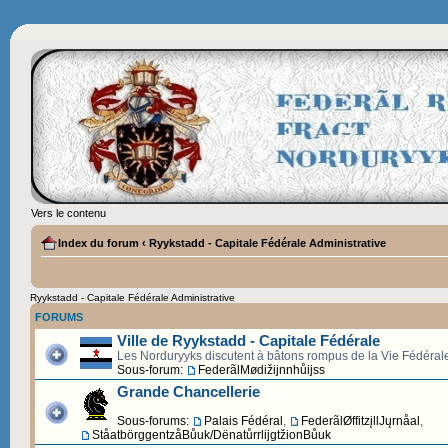
Vers le contenu
Index du forum
‹
Ryykstadd - Capitale Fédérale Administrative
Ryykstadd - Capitale Fédérale Administrative
FORUMS
Ville de Ryykstadd - Capitale Fédérale
Les Norduryyks discutent à bâtons rompus de la Vie Fédéral
Sous-forum:
FederãlMødižijnnhůijss
Grande Chancellerie
Sous-forums:
Palais Fédéral
,
FederãlØffitzįllJųrnåal
,
StåatbörggentzåBůuk/DënatůrrlijgtžionBůuk