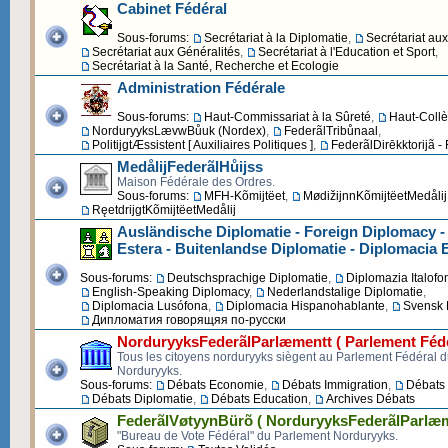
Cabinet Fédéral
Sous-forums:
Secrétariat à la Diplomatie
,
Secrétariat au
Secrétariat aux Généralités
,
Secrétariat à l'Education et Sport
,
Secrétariat à la Santé, Recherche et Ecologie
Administration Fédérale
Sous-forums:
Haut-Commissariat à la Sûreté
,
Haut-Collè
NorduryyksLævwBůuk (Nordex)
,
FederãlTribůnaal
,
PolitijgtÆssistent [ Auxiliaires Politiques ]
,
FederãlDirēkktorijã -
MedålijFederãlHůijss
Maison Fédérale des Ordres.
Sous-forums:
MFH-Kõmijtëet
,
MødižijnnKõmijtëetMedålij
RęetdrijgtKõmijtëetMedålij
Ausländische Diplomatie - Foreign Diplomacy -
Estera - Buitenlandse Diplomatie - Diplomacia 
Sous-forums:
Deutschsprachige Diplomatie
,
Diplomazia Italofo
English-Speaking Diplomacy
,
Nederlandstalige Diplomatie
,
Diplomacia Lusófona
,
Diplomacia Hispanohablante
,
Svensk 
Дипломатия говорящяя по-русски
NorduryyksFederãlParlæmentt ( Parlement Fédé
Tous les citoyens norduryyks siègent au Parlement Fédéral 
Norduryyks.
Sous-forums:
Débats Economie
,
Débats Immigration
,
Débats 
Débats Diplomatie
,
Débats Education
,
Archives Débats
FederãlVøtyynBürõ ( NorduryyksFederãlParlæm
"Bureau de Vote Fédéral" du Parlement Norduryyks.