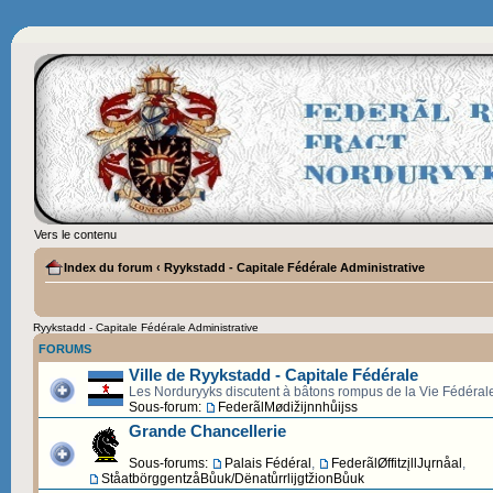
Vers le contenu
Index du forum
‹
Ryykstadd - Capitale Fédérale Administrative
Ryykstadd - Capitale Fédérale Administrative
FORUMS
Ville de Ryykstadd - Capitale Fédérale
Les Norduryyks discutent à bâtons rompus de la Vie Fédéral
Sous-forum:
FederãlMødižijnnhůijss
Grande Chancellerie
Sous-forums:
Palais Fédéral
,
FederãlØffitzįllJųrnåal
,
StåatbörggentzåBůuk/DënatůrrlijgtžionBůuk