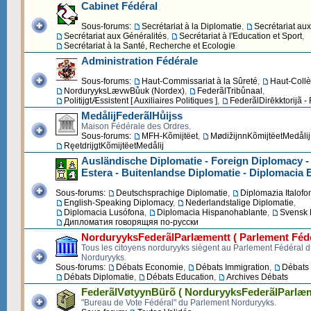
Cabinet Fédéral
Sous-forums:
Secrétariat à la Diplomatie
,
Secrétariat au
Secrétariat aux Généralités
,
Secrétariat à l'Education et Sport
,
Secrétariat à la Santé, Recherche et Ecologie
Administration Fédérale
Sous-forums:
Haut-Commissariat à la Sûreté
,
Haut-Collè
NorduryyksLævwBůuk (Nordex)
,
FederãlTribůnaal
,
PolitijgtÆssistent [ Auxiliaires Politiques ]
,
FederãlDirēkktorijã -
MedålijFederãlHůijss
Maison Fédérale des Ordres.
Sous-forums:
MFH-Kõmijtëet
,
MødižijnnKõmijtëetMedålij
RęetdrijgtKõmijtëetMedålij
Ausländische Diplomatie - Foreign Diplomacy -
Estera - Buitenlandse Diplomatie - Diplomacia 
Sous-forums:
Deutschsprachige Diplomatie
,
Diplomazia Italofo
English-Speaking Diplomacy
,
Nederlandstalige Diplomatie
,
Diplomacia Lusófona
,
Diplomacia Hispanohablante
,
Svensk 
Дипломатия говорящяя по-русски
NorduryyksFederãlParlæmentt ( Parlement Fédé
Tous les citoyens norduryyks siègent au Parlement Fédéral 
Norduryyks.
Sous-forums:
Débats Economie
,
Débats Immigration
,
Débats 
Débats Diplomatie
,
Débats Education
,
Archives Débats
FederãlVøtyynBürõ ( NorduryyksFederãlParlæm
"Bureau de Vote Fédéral" du Parlement Norduryyks.