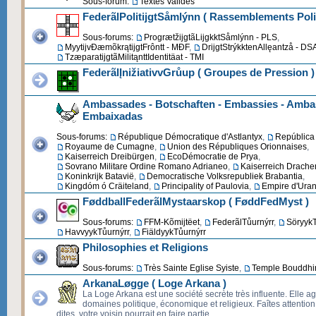
Sous-forum:
Textes Validés
FederãlPolitijgtSåmlýnn ( Rassemblements Poli
Sous-forums:
ProgrætžijgtãLijgkktSåmlýnn - PLS
,
MyytijvĐæmõkrątijgtFrôntt - MĐF
,
DrijgtStrýkktenAllęantzå - DS
TzæparatijgtãMilitąnttIdentitäat - TMI
FederãlĮnižiativvGrůup ( Groupes de Pression )
Ambassades - Botschaften - Embassies - Ambas
Embaixadas
Sous-forums:
République Démocratique d'Astlantyx
,
República 
Royaume de Cumagne
,
Union des Républiques Orionnaises
,
Kaiserreich Dreibürgen
,
EcoDémocratie de Prya
,
Sovrano Militare Ordine Romano Adrianeo
,
Kaiserreich Drache
Koninkrijk Batavië
,
Democratische Volksrepubliek Brabantia
,
Kingdóm ó Cräiteland
,
Principality of Paulovia
,
Empire d'Uran
FøddballFederãlMystaarskop ( FøddFedMyst )
Sous-forums:
FFM-Kõmijtëet
,
FederãlTůurnýrr
,
SöryykT
HavvyykTůurnýrr
,
FiäldyykTůurnýrr
Philosophies et Religions
Sous-forums:
Très Sainte Eglise Syiste
,
Temple Bouddhi
ArkanaLøgge ( Loge Arkana )
La Loge Arkana est une société secrète très influente. Elle ag
domaines politique, économique et religieux. Faîtes attentio
dites, votre voisin pourrait en faire partie.