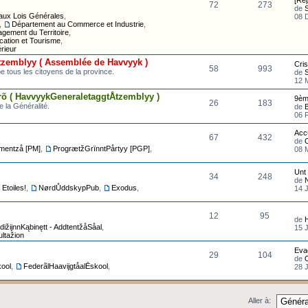
[Rep
72
273
de
aux Lois Générales
,
08 
,
Département au Commerce et Industrie
,
gement du Territoire
,
cation et Tourisme
,
rieur
zemblyy ( Assemblée de Havvyyk )
Cris
58
993
 tous les citoyens de la province.
de
12 
õ ( HavvyykGeneraletaggtÅtzemblyy )
9èm
26
183
 la Généralité.
de
B
06 
Acc
67
432
de
jmentzå [PM]
,
ProgrætžGrïnntPårtyy [PGP]
,
08 
Unt 
34
248
de
N
Etoiles!
,
NørdŮddskypPub
,
Exodus
,
14 J
12
95
de
dižijnnKąbinętt - AddtentžåSåal
,
15 J
ultažion
Eva
29
104
de
kool
,
FederãlHaavijgtåalĒskool
,
28 
Aller à: