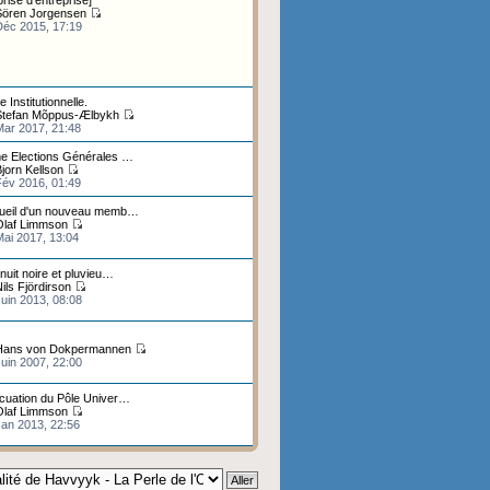
rise d'entreprise]
Sören Jorgensen
Déc 2015, 17:19
e Institutionnelle.
Stefan Mõppus-Ælbykh
Mar 2017, 21:48
e Elections Générales …
jorn Kellson
Fév 2016, 01:49
ueil d'un nouveau memb…
Olaf Limmson
Mai 2017, 13:04
nuit noire et pluvieu…
ils Fjördirson
uin 2013, 08:08
Hans von Dokpermannen
uin 2007, 22:00
cuation du Pôle Univer…
Olaf Limmson
Jan 2013, 22:56