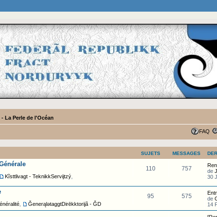
- La Perle de l'Océan
FAQ
SUJETS
MESSAGES
DER
 Générale
Ren
110
757
de
Kĩsttlivagt - TeknikkServijtzý
,
30 J
e
Entr
95
575
de
énéralité
,
ĞenerąlətaggtDirēkktorijã - ĞD
14 