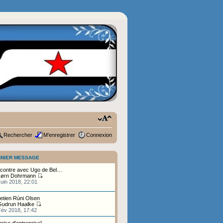
Rechercher
M’enregistrer
Connexion
NIER MESSAGE
contre avec Ugo de Bel…
Jørn Dohrmann
uin 2018, 22:01
etien Rùni Olsen
Gudrun Haalke
Fév 2018, 17:42