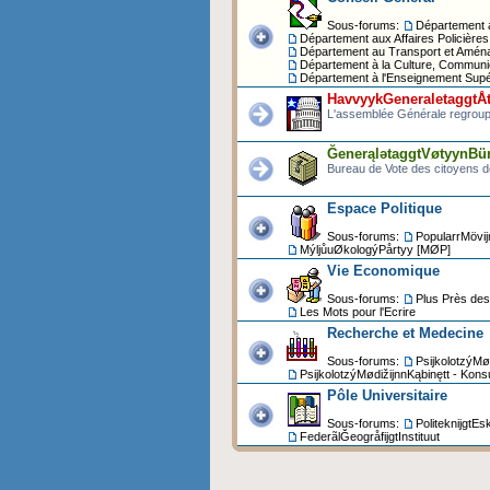
Sous-forums:
Département 
Département aux Affaires Policières
Département au Transport et Aména
Département à la Culture, Communi
Département à l'Enseignement Supé
HavvyykGeneraletaggtÅt
L'assemblée Générale regroupe
ĞenerąlətaggtVøtyynBür
Bureau de Vote des citoyens de
Espace Politique
Sous-forums:
PopularrMövi
MýljůuØkologýPårtyy [MØP]
Vie Economique
Sous-forums:
Plus Près des 
Les Mots pour l'Ecrire
Recherche et Medecine
Sous-forums:
PsijkolotzýMø
PsijkolotzýMødižijnnKąbinętt - Kons
Pôle Universitaire
Sous-forums:
PoliteknijgtEs
FederãlĞeogråfijgtInstituut