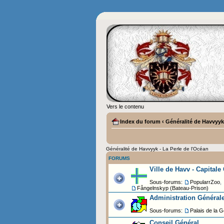
Vers le contenu
Index du forum
‹
Généralité de Havvyyk 
Généralité de Havvyyk - La Perle de l'Océan
FORUMS
Ville de Havv - Capitale
Sous-forums:
PopularrZoo
,
Fångelnskyp (Bateau-Prison)
Administration Général
Sous-forums:
Palais de la G
Conseil Général