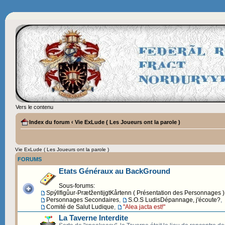
Vers le contenu
Index du forum
‹
Vie ExLude ( Les Joueurs ont la parole )
Vie ExLude ( Les Joueurs ont la parole )
FORUMS
Etats Généraux au BackGround
Sous-forums:
Spýllfigůur-PrætžentijgtKårtenn ( Présentation des Personnages )
Personnages Secondaires
,
S.O.S LudisDépannage, j'écoute?
,
Comité de Salut Ludique
,
"Alea jacta est!"
La Taverne Interdite