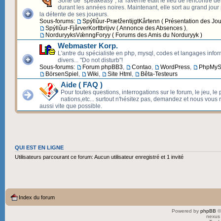
Sorte de "speakeasy", la Taverne était le lieu de rencontre d
durant les années noires. Maintenant, elle sort au grand jour p
la détente de ses joueurs.
Sous-forums:
Spýllůur-PrætžentijgtKårtenn ( Présentation des Jou
Spýllůur-FjårverKorttbrijvv ( Annonce des Absences )
,
NorduryyksVǽnngForyy ( Forums des Amis du Norduryyk )
Webmaster Korp.
L'antre du spécialiste en php, mysql, codes et langages info
divers... "Do not disturb"!
Sous-forums:
Forum phpBB3
,
Contao
,
WordPress
,
PhpMyS
BörsenSpiel
,
Wiki
,
Site Html
,
Bêta-Testeurs
Aide ( FAQ )
Pour toutes questions, interrogations sur le forum, le jeu, le 
nations,etc... surtout n'hésitez pas, demandez et nous vous
aussi vite que possible.
QUI EST EN LIGNE
Utilisateurs parcourant ce forum: Aucun utilisateur enregistré et 1 invité
Index du forum
Powered by
phpBB
©
nexus 