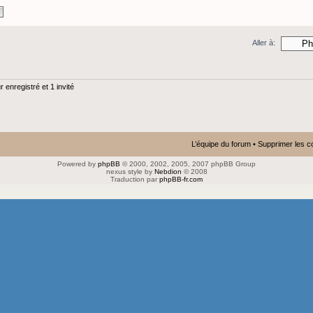
Aller à:
 enregistré et 1 invité
L’équipe du forum
•
Supprimer les c
Powered by
phpBB
© 2000, 2002, 2005, 2007 phpBB Group
nexus style by
Nebdion
© 2008
Traduction par
phpBB-fr.com