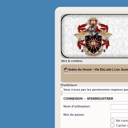
Vers le contenu
Index du forum
‹
Vie ExLude ( Les Joueu
PhpMySport
Vous n’avez pas les permissions requises pour
CONNEXION
•
M’ENREGISTRER
Nom d’utilisateur:
Mot de passe:
Me conne
Cacher m