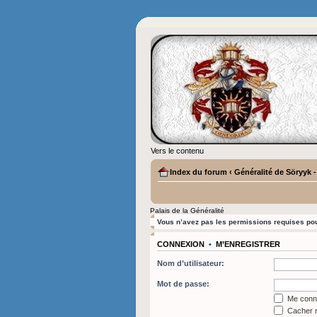
Vers le contenu
Index du forum
‹
Généralité de Söryyk 
Palais de la Généralité
Vous n’avez pas les permissions requises pour
CONNEXION
•
M’ENREGISTRER
Nom d’utilisateur:
Mot de passe:
Me conne
Cacher m