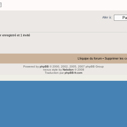
Aller à:
 enregistré et 1 invité
L’équipe du forum
•
Supprimer les c
Powered by
phpBB
© 2000, 2002, 2005, 2007 phpBB Group
nexus style by
Nebdion
© 2008
Traduction par
phpBB-fr.com