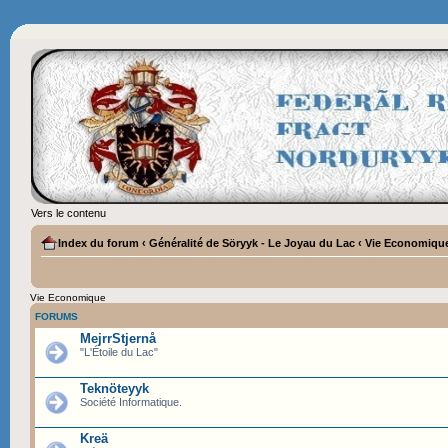
Vers le contenu
Index du forum
‹
Généralité de Söryyk - Le Joyau du Lac
‹
Vie Economiqu
Vie Economique
FORUMS
MejrrStjernå
"L'Étoile du Lac"
Teknöteyyk
Société Informatique.
Kreä