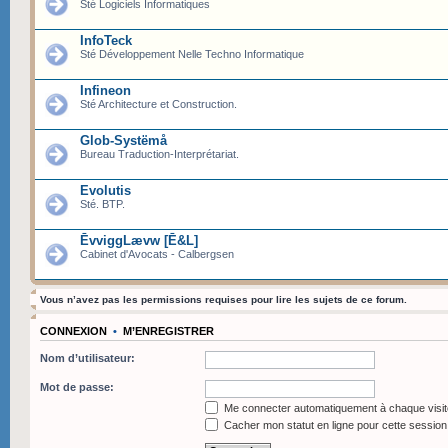
Sté Logiciels Informatiques
InfoTeck
Sté Développement Nelle Techno Informatique
Infineon
Sté Architecture et Construction.
Glob-Systëmå
Bureau Traduction-Interprétariat.
Evolutis
Sté. BTP.
ĒvviggLævw [Ē&L]
Cabinet d'Avocats - Calbergsen
Vous n’avez pas les permissions requises pour lire les sujets de ce forum.
CONNEXION
•
M’ENREGISTRER
Nom d’utilisateur:
Mot de passe:
Me connecter automatiquement à chaque visit
Cacher mon statut en ligne pour cette session